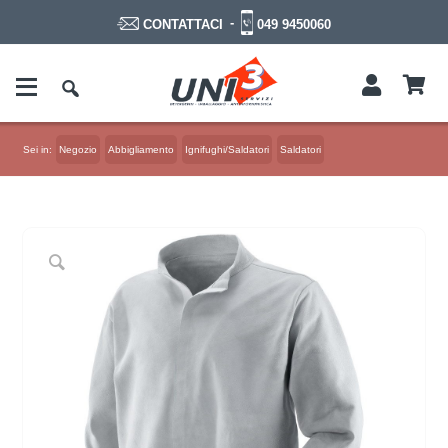
-
049 9450060
CONTATTACI
Sei in:
Negozio
Abbigliamento
Ignifughi/Saldatori
Saldatori