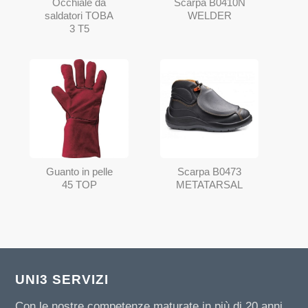
Occhiale da
Scarpa B0410N
saldatori TOBA
WELDER
3 T5
Scarpa B0473
Guanto in pelle
METATARSAL
45 TOP
UNI3 SERVIZI
Con le nostre competenze maturate in più di 20 anni