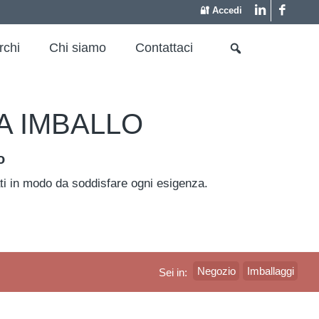
🔐 Accedi
rchi
Chi siamo
Contattaci
A IMBALLO
o
zzati in modo da soddisfare ogni esigenza.
Negozio
Imballaggi
Sei in: