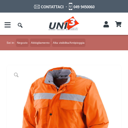
-
049 9450060
CONTATTACI
Sei in:
Negozio
Abbigliamento
Alta visibilita/Antipioggia