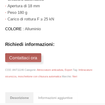
∙
Apertura di 18 mm
∙
Peso 180 g
∙
Carico di rottura F ≥ 25 kN
COLORE
: Alluminio
Richiedi informazioni:
Contattaci ora
COD:
ANT11146
Categorie:
Attrezzature anticaduta
,
Export
Tag:
Imbracature
sicurezza
,
moschettone con chiusura automatica
Marchio:
Neri
Descrizione
Informazioni aggiuntive