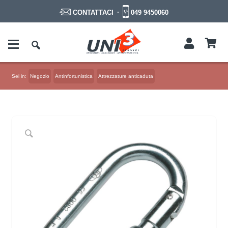
-
049 9450060
CONTATTACI
Sei in:
Negozio
Antinfortunistica
Attrezzature anticaduta