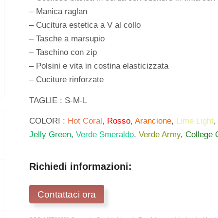
– Manica raglan
– Cucitura estetica a V al collo
– Tasche a marsupio
– Taschino con zip
– Polsini e vita in costina elasticizzata
– Cuciture rinforzate
TAGLIE : S-M-L
COLORI :
Hot Coral
,
Rosso
,
Arancione
,
Lime Light
Jelly Green
,
Verde Smeraldo
,
Verde Army
,
College 
Richiedi informazioni:
Contattaci ora