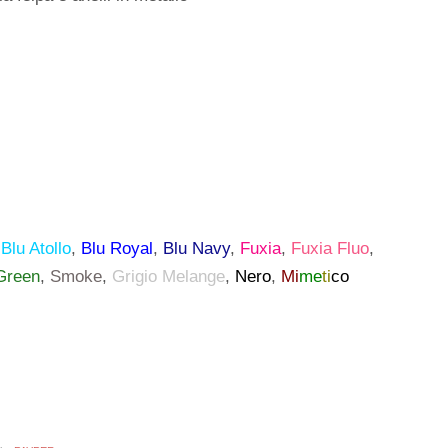
,
Blu Atollo
,
Blu Royal
,
Blu Navy
,
Fuxia
,
Fuxia Fluo
,
Green
,
Smoke
,
Grigio Melange
,
Nero
,
Mi
me
ti
co