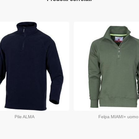
Pile ALMA
Felpa MIAMI+ uomo