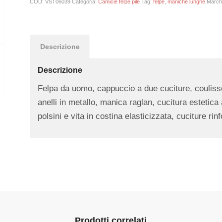
COD:
VST06039
Categoria:
Camicie felpe pile
Tag:
felpe
,
maniche lunghe
March
Descrizione
Descrizione
Felpa da uomo, cappuccio a due cuciture, coulisse 
anelli in metallo, manica raglan, cucitura estetica
polsini e vita in costina elasticizzata, cuciture rin
Prodotti correlati