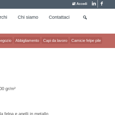
🔐 Accedi
rchi
Chi siamo
Contattaci
egozio
Abbigliamento
Capi da lavoro
Camicie felpe pile
00 gr/m²
a felpa e anelli in metallo