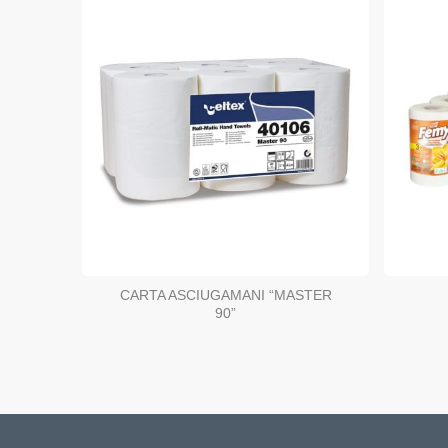
CARTA ASCIUGAMANI “MASTER
90”