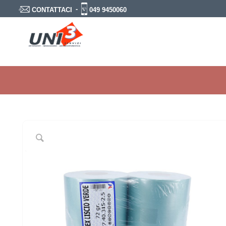
-
049 9450060
CONTATTACI