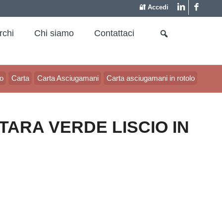
🔐 Accedi
rchi
Chi siamo
Contattaci
o
Carta
Carta Asciugamani
Carta asciugamani in rotolo
TARA VERDE LISCIO IN