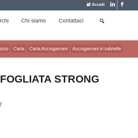
🔐 Accedi
rchi
Chi siamo
Contattaci
ozio
Carta
Carta Asciugamani
Asciugamani in salviette
RFOGLIATA STRONG
T