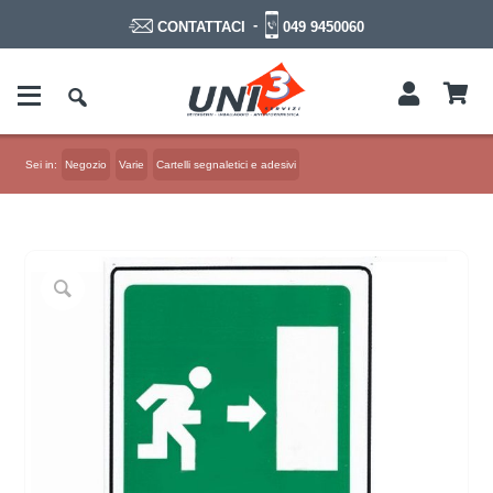
-
049 9450060
CONTATTACI
Sei in:
Negozio
Varie
Cartelli segnaletici e adesivi