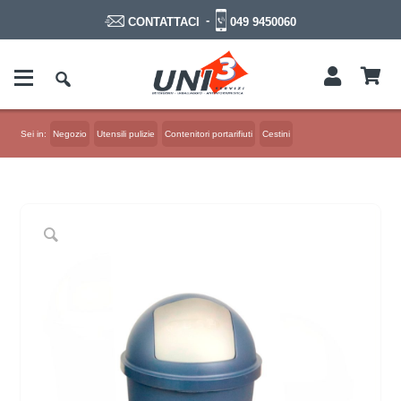
-
049 9450060
CONTATTACI
Sei in:
Negozio
Utensili pulizie
Contenitori portarifiuti
Cestini