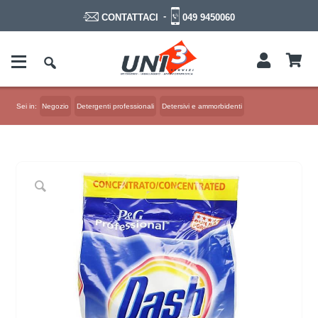
-
049 9450060
CONTATTACI
Sei in:
Negozio
Detergenti professionali
Detersivi e ammorbidenti