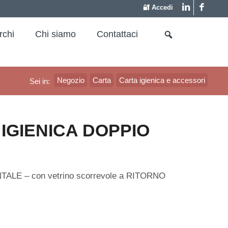
🔐 Accedi
rchi
Chi siamo
Contattaci
Negozio
Carta
Carta igienica e accessori
Sei in:
IGIENICA DOPPIO
ONTALE – con vetrino scorrevole a RITORNO