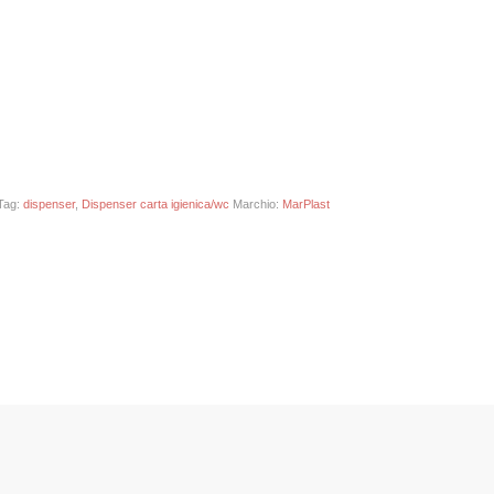
Tag:
dispenser
,
Dispenser carta igienica/wc
Marchio:
MarPlast