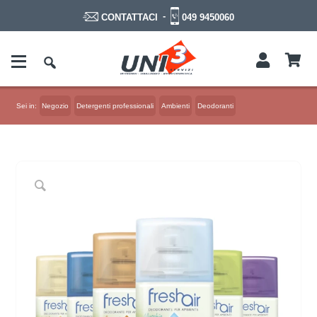
-
049 9450060
CONTATTACI
Sei in:
Negozio
Detergenti professionali
Ambienti
Deodoranti