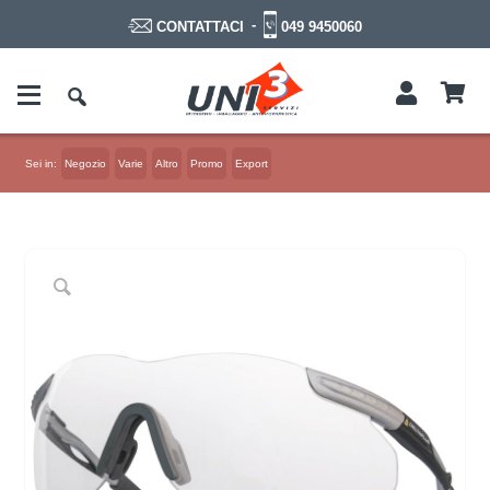
-
049 9450060
CONTATTACI
Sei in:
Negozio
Varie
Altro
Promo
Export