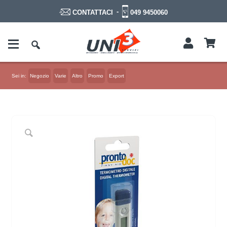
-
049 9450060
CONTATTACI
Sei in:
Negozio
Varie
Altro
Promo
Export