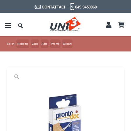
-
049 9450060
CONTATTACI
Sei in:
Negozio
Varie
Altro
Promo
Export