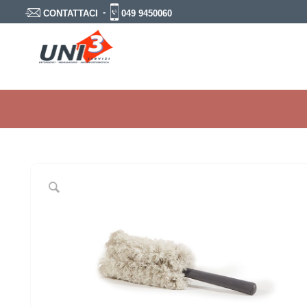
-
049 9450060
CONTATTACI