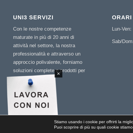
UNI3 SERVIZI
ORARI
Con le nostre competenze
Lun-Ven: 
maturate in più di 20 anni di
Sab/Dom:
attività nel settore, la nostra
professionalità e attraverso un
approccio polivalente, forniamo
soluzioni complete e prodotti per
le imprese.
Stiamo usando i cookie per offrirti la migli
© 2019 UNI 3 SERVIZI SRL -
Via L. Da Vinci, 89/B z.i. 35010 - Paviola di S.Giorgio
Puoi scoprire di più su quali cookie stiamo