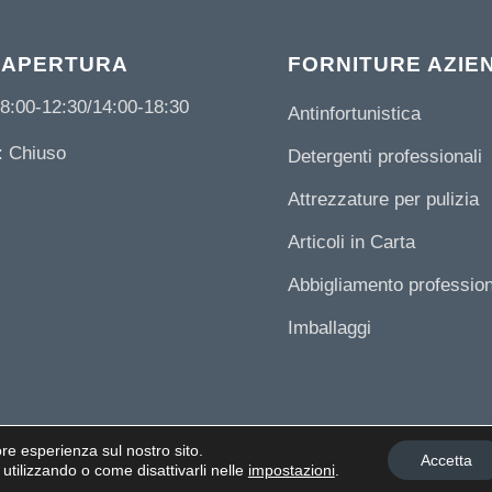
 APERTURA
FORNITURE AZIE
8:00-12:30/14:00-18:30
Antinfortunistica
 Chiuso
Detergenti professionali
Attrezzature per pulizia
Articoli in Carta
Abbigliamento professio
Imballaggi
ore esperienza sul nostro sito.
Accetta
 in Bosco (PD)
- Tel.
+39 049-9450060
- Email:
[email protected]
- P.IVA IT03631880287 -
Cook
 utilizzando o come disattivarli nelle
impostazioni
.