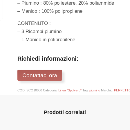
– Piumino : 80% poliestere, 20% poliammide
– Manico : 100% polipropilene
CONTENUTO :
– 3 Ricambi piumino
– 1 Manico in polipropilene
Richiedi informazioni:
Contattaci ora
COD:
SCO10050
Categoria:
Linea "Spolvero"
Tag:
piumino
Marchio:
PERFETT
Prodotti correlati