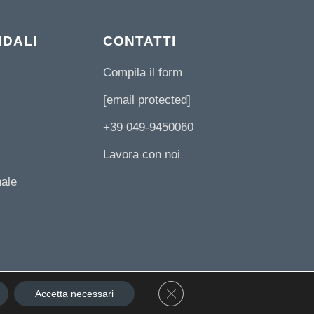
NDALI
CONTATTI
Compila il form
[email protected]
+39 049-9450060
Lavora con noi
nale
Close GDPR Cookie Banner
Accetta necessari
ie Policy
-
Privacy Policy
- Power By
LP Digital Grow