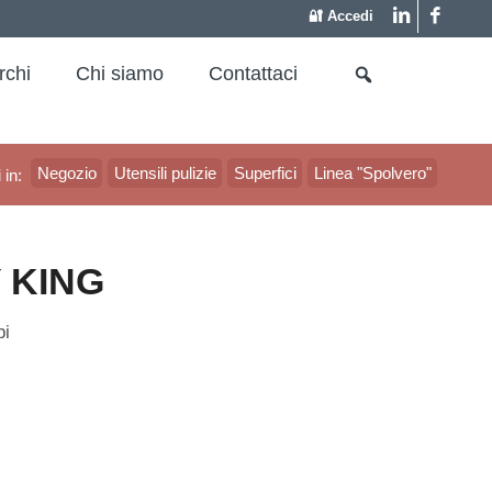
🔐 Accedi
rchi
Chi siamo
Contattaci
Negozio
Utensili pulizie
Superfici
Linea "Spolvero"
 in:
Y KING
bi