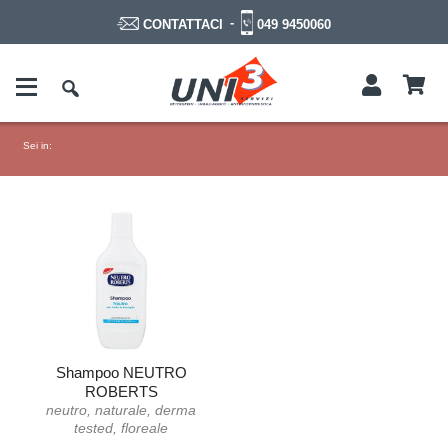
-
049 9450060
CONTATTACI
Sei in:
Shampoo NEUTRO
ROBERTS
neutro, naturale, derma
tested, floreale