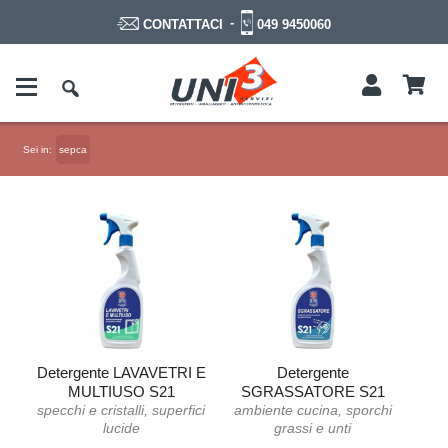
-
049 9450060
CONTATTACI
Sei in:
sepca
Detergente LAVAVETRI E
Detergente
MULTIUSO S21
SGRASSATORE S21
specchi e cristalli, superfici
ambiente cucina, sporchi
lucide
grassi e unti