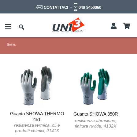
-
049 9450060
CONTATTACI
Sei in:
Guanto SHOWA THERMO
Guanto SHOWA 350R
451
resistenza abrasione,
resistenza termica, oli e
finitura ruvida, 4132X
prodotti chimici, 2141X