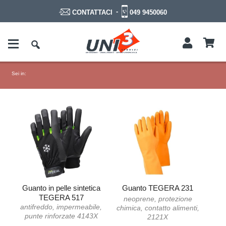
-
049 9450060
CONTATTACI
Sei in:
Guanto in pelle sintetica
Guanto TEGERA 231
TEGERA 517
neoprene, protezione
antifreddo, impermeabile,
chimica, contatto alimenti,
punte rinforzate 4143X
2121X