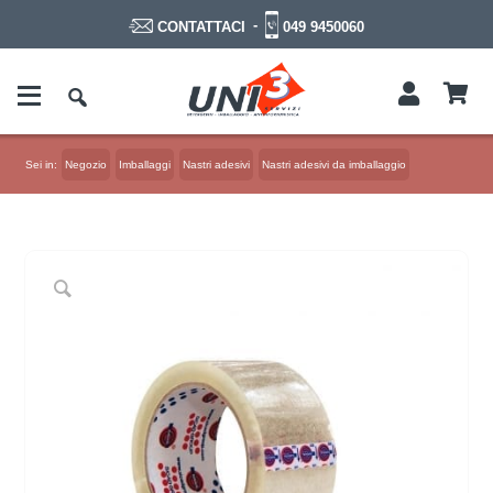
-
049 9450060
CONTATTACI
Sei in:
Negozio
Imballaggi
Nastri adesivi
Nastri adesivi da imballaggio