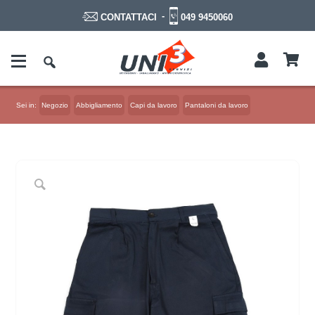
-
049 9450060
CONTATTACI
Sei in:
Negozio
Abbigliamento
Capi da lavoro
Pantaloni da lavoro