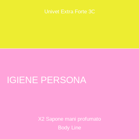
Univet Extra Forte 3C
IGIENE PERSONA
X2 Sapone mani profumato
Body Line