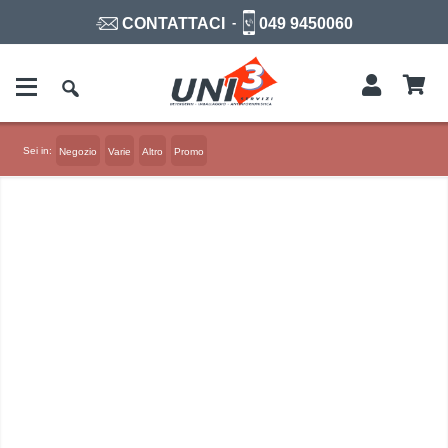
-
049 9450060
CONTATTACI
Sei in:
Negozio
Varie
Altro
Promo