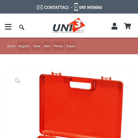
-
049 9450060
CONTATTACI
Sei in:
Negozio
Varie
Altro
Promo
Export