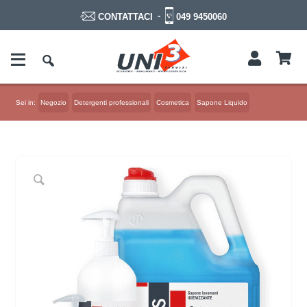
-
049 9450060
CONTATTACI
Sei in:
Negozio
Detergenti professionali
Cosmetica
Sapone Liquido