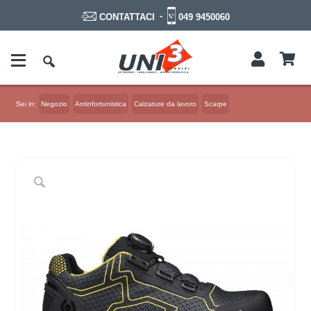
-
049 9450060
CONTATTACI
Sei in:
Negozio
Antinfortunistica
Calzature da lavoro
Scarpe