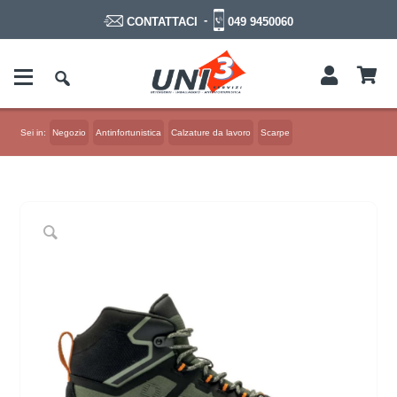
-
049 9450060
CONTATTACI
Sei in:
Negozio
Antinfortunistica
Calzature da lavoro
Scarpe