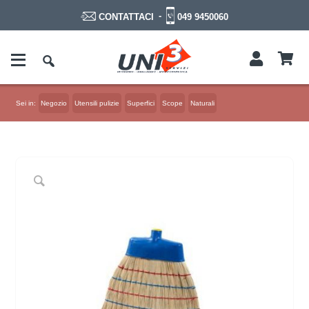
-
049 9450060
CONTATTACI
Sei in:
Negozio
Utensili pulizie
Superfici
Scope
Naturali