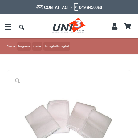
-
049 9450060
CONTATTACI
Sei in:
Negozio
Carta
Tovaglie/tovaglioli