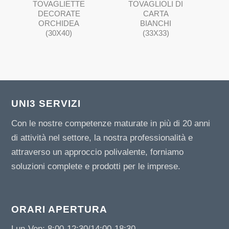
TOVAGLIETTE
TOVAGLIOLI DI
DECORATE
CARTA
ORCHIDEA
BIANCHI
(30X40)
(33X33)
UNI3 SERVIZI
Con le nostre competenze maturate in più di 20 anni
di attività nel settore, la nostra professionalità e
attraverso un approccio polivalente, forniamo
soluzioni complete e prodotti per le imprese.
ORARI APERTURA
Lun-Ven: 8:00-12:30/14:00-18:30