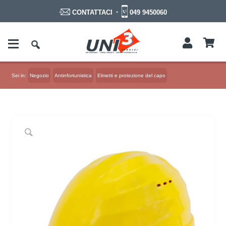
-
049 9450060
CONTATTACI
Sei in:
Negozio
Antinfortunistica
Elmetti e protezione del capo