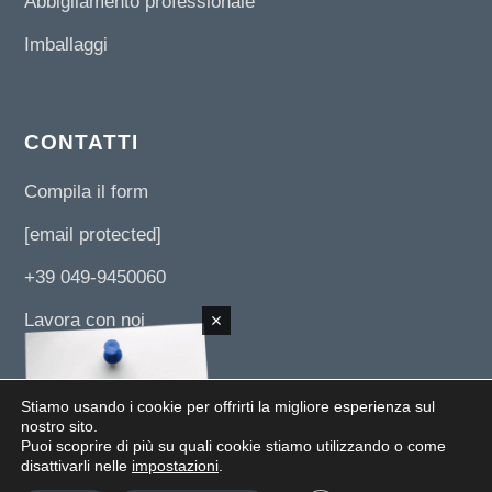
Abbigliamento professionale
Imballaggi
CONTATTI
Compila il form
[email protected]
+39 049-9450060
Lavora con noi
Stiamo usando i cookie per offrirti la migliore esperienza sul
nostro sito.
Puoi scoprire di più su quali cookie stiamo utilizzando o come
© 2019 UNI 3 SERVIZI SRL -
Via L. Da Vinci, 89/B z.i. 35010 - Paviola di S.Giorgio
disattivarli nelle
impostazioni
.
in Bosco (PD)
- Tel.
+39 049-9450060
- Email:
[email protected]
- P.IVA