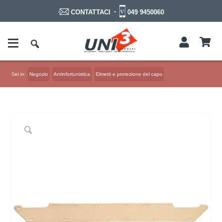
-
049 9450060
CONTATTACI
Sei in:
Negozio
Antinfortunistica
Elmetti e protezione del capo