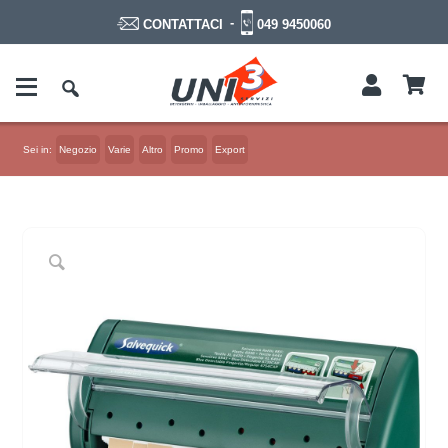
-
049 9450060
CONTATTACI
Sei in:
Negozio
Varie
Altro
Promo
Export