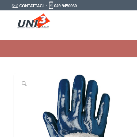
-
049 9450060
CONTATTACI