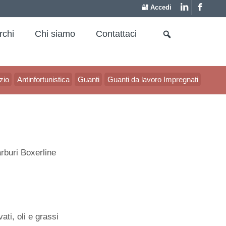
🔐 Accedi
rchi
Chi siamo
Contattaci
zio
Antinfortunistica
Guanti
Guanti da lavoro Impregnati
arburi Boxerline
ati, oli e grassi