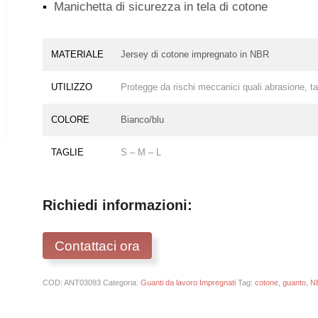
▪
Manichetta di sicurezza in tela di cotone
MATERIALE
Jersey di cotone impregnato in NBR
UTILIZZO
Protegge da rischi meccanici quali abrasione, ta
COLORE
Bianco/blu
TAGLIE
S – M – L
Richiedi informazioni:
Contattaci ora
COD:
ANT03093
Categoria:
Guanti da lavoro Impregnati
Tag:
cotone
,
guanto
,
N