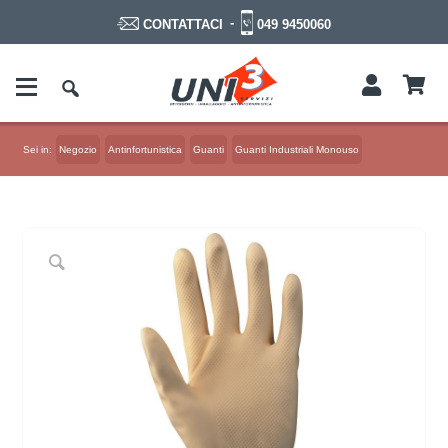
-
049 9450060
CONTATTACI
Sei in:
Negozio
Antinfortunistica
Guanti
Guanti Industriali Monouso