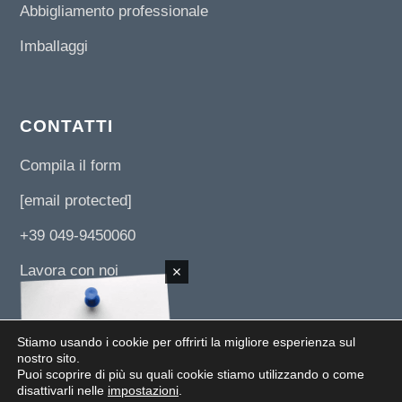
Abbigliamento professionale
Imballaggi
CONTATTI
Compila il form
[email protected]
+39 049-9450060
Lavora con noi
Stiamo usando i cookie per offrirti la migliore esperienza sul
nostro sito.
Puoi scoprire di più su quali cookie stiamo utilizzando o come
© 2019 UNI 3 SERVIZI SRL -
Via L. Da Vinci, 89/B z.i. 35010 - Paviola di S.Giorgio
disattivarli nelle
impostazioni
.
in Bosco (PD)
- Tel.
+39 049-9450060
- Email:
[email protected]
- P.IVA