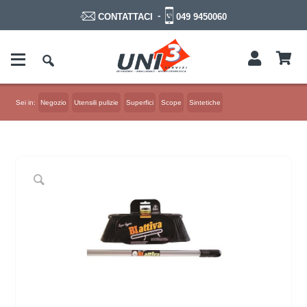
-
049 9450060
CONTATTACI
Sei in:
Negozio
Utensili pulizie
Superfici
Scope
Sintetiche