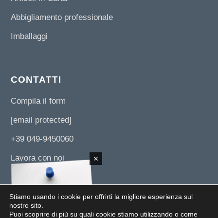
Abbigliamento professionale
Imballaggi
CONTATTI
Compila il form
[email protected]
+39 049-9450060
Lavora con noi
Stiamo usando i cookie per offrirti la migliore esperienza sul
nostro sito.
Puoi scoprire di più su quali cookie stiamo utilizzando o come
© 2019 UNI 3 SERVIZI SRL -
Via L. Da Vinci, 89/B z.i. 35010 - Paviola di S.Giorgio