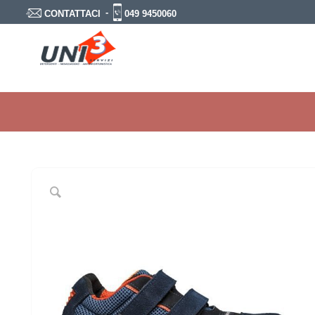
-
049 9450060
CONTATTACI