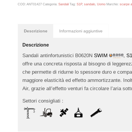
COD:
ANT01427
Categoria:
Sandali
Tag:
S1P
,
sandalo
,
Uomo
Marchio:
scarpe a
Descrizione
Informazioni aggiuntive
Descrizione
Sandali antinfortunistici B0620N
SWIM
,
S
offre una concreta risposta al bisogno di leggerezz
che permette di ridurne lo spessore duro e compatt
maggiore elasticità ed effetto ammortizzante. Inolt
Air, grazie all’effetto venturi fa circolare l’aria sot
Settori consigliati :