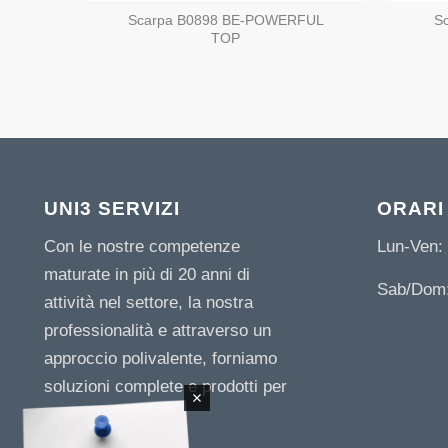
Scarpa B0898 BE-POWERFUL
S
TOP
UNI3 SERVIZI
ORARI
Con le nostre competenze
Lun-Ven: 
maturate in più di 20 anni di
Sab/Dom:
attività nel settore, la nostra
professionalità e attraverso un
approccio polivalente, forniamo
soluzioni complete e prodotti per
le imprese.