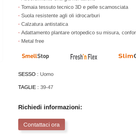
∙
Tomaia tessuto tecnico 3D e pelle scamosciata
∙
Suola resistente agli oli idrocarburi
∙
Calzatura antistatica
∙
Adattamento plantare ortopedico su misura, conf
∙
Metal free
SESSO
: Uomo
TAGLIE
: 39-47
Richiedi informazioni:
Contattaci ora