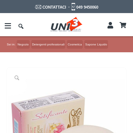
-
049 9450060
CONTATTACI
Sei in:
Negozio
Detergenti professionali
Cosmetica
Sapone Liquido