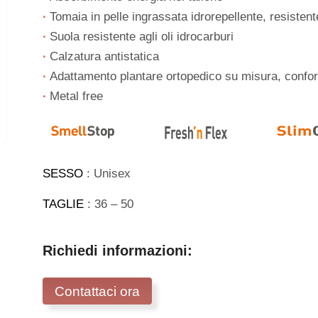
∙
Tomaia in pelle ingrassata idrorepellente, resistent
∙
Suola resistente agli oli idrocarburi
∙
Calzatura antistatica
∙
Adattamento plantare ortopedico su misura, conf
∙
Metal free
SESSO
: Unisex
TAGLIE
: 36 – 50
Richiedi informazioni:
Contattaci ora