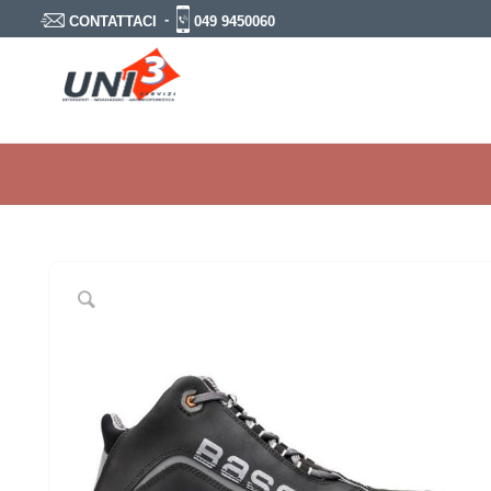
-
049 9450060
CONTATTACI