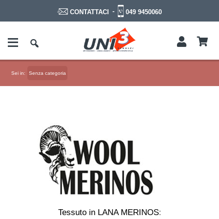
-
049 9450060
CONTATTACI
Sei in:
Senza categoria
Tessuto in LANA MERINOS
: