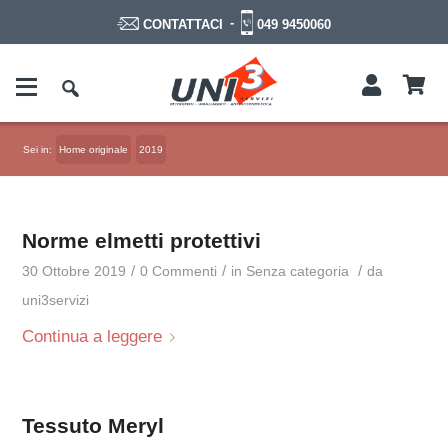
-
049 9450060
CONTATTACI
Sei in:
Home originale
2019
Norme elmetti protettivi
/
/
/
30 Ottobre 2019
0 Commenti
in
Senza categoria
da
uni3servizi
Continua a leggere
Tessuto Meryl