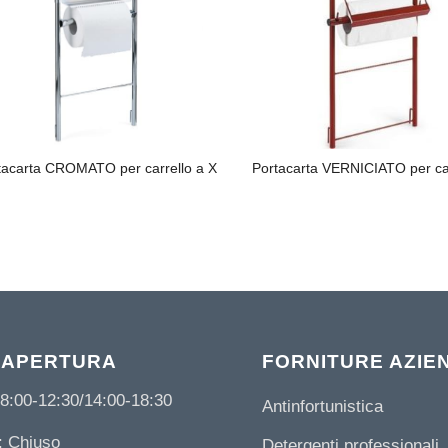
tacarta CROMATO per carrello a X
Portacarta VERNICIATO per car
 APERTURA
FORNITURE AZIE
8:00-12:30/14:00-18:30
Antinfortunistica
 Chiuso
Detergenti professionali