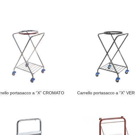
rrello portasacco a “X” CROMATO
Carrello portasacco a “X” VE