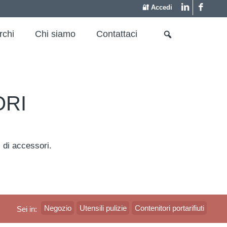
🔐 Accedi
rchi
Chi siamo
Contattaci
ORI
i di accessori.
Negozio
Utensili pulizie
Contenitori portarifiuti
Sei in: