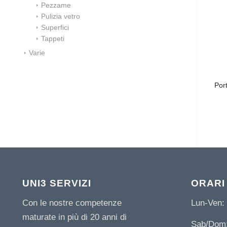
Pezzame
Pulizia vetro
Superfici
Tappeti
Varie
Por
UNI3 SERVIZI
ORARI
Con le nostre competenze
Lun-Ven: 
maturate in più di 20 anni di
Sab/Dom: