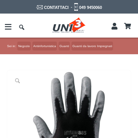
-
049 9450060
CONTATTACI
Sei in:
Negozio
Antinfortunistica
Guanti
Guanti da lavoro Impregnati