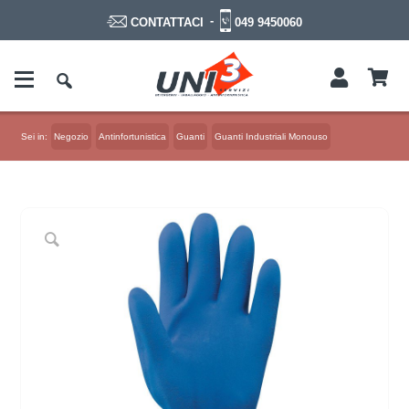
-
049 9450060
CONTATTACI
Sei in:
Negozio
Antinfortunistica
Guanti
Guanti Industriali Monouso